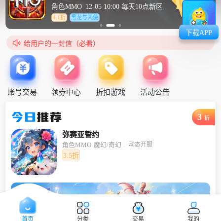
角色MMO
12-05 10:00 每天10点新区
4.1折
黑龙与天使
下载APP

给用户的一封信（必看）
账号交易
领券中心
折扣游戏
活动公告
今日
推荐
3
折
弥赛亚誓约
动态开服
角色MMO
魔幻/奇幻
3.5折
首页
分类
交易
我的