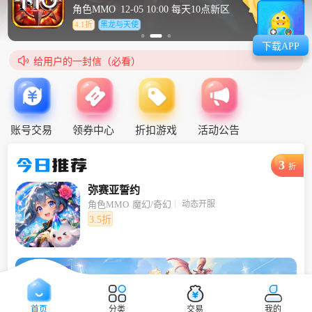
角色MMO
12-05 10:00 每天10点新区
4.1折
黑龙与天使
下载APP

给用户的一封信（必看）
账号交易
领券中心
折扣游戏
活动公告
今日
推荐
3
折
弥赛亚誓约
动态开服
角色MMO
魔幻/奇幻
3.5折
首页
分类
交易
我的