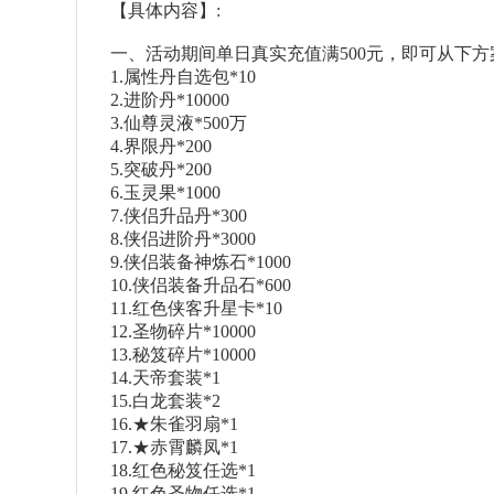
【具体内容】:
一、活动期间单日真实充值满500元，即可从下方
1.属性丹自选包*10
2.进阶丹*10000
3.仙尊灵液*500万
4.界限丹*200
5.突破丹*200
6.玉灵果*1000
7.侠侣升品丹*300
8.侠侣进阶丹*3000
9.侠侣装备神炼石*1000
10.侠侣装备升品石*600
11.红色侠客升星卡*10
12.圣物碎片*10000
13.秘笈碎片*10000
14.天帝套装*1
15.白龙套装*2
16.★朱雀羽扇*1
17.★赤霄麟凤*1
18.红色秘笈任选*1
19.红色圣物任选*1