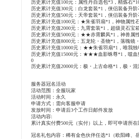
历史累计充值100元：属性丹自选包*3，精炼石*1
历史累计充值300元：白龙套装*1，侠侣装备升阶石*
历史累计充值500元：天帝套装*1，侠侣装备升阶石*1
历史累计充值1000元：★朱雀羽扇*1，神物属性石*
历史累计充值2000元：九霄套装*1，超级灵石宝箱*
历史累计充值5000元：★★赤霄麟凤*1，神兽属性丹
历史累计充值8000元：五龙轮・圣物*1，落魄镜・圣
历史累计充值10000元：★★朱雀羽扇*1，唯我独尊体
历史累计充值15000元：★★★血影蛛尊*1，噬血狂
0
历史累计充值20000元：极・上古命格*1，极・混
服务器冠名活动
活动范围：全服玩家
活动时间：永久
申请方式：需向客服申请
发放时间：申请后3个工作日邮件发放
活动内容:
累计真实付费500元（实付）以上，即可申请所
冠名礼包内容：稀有金色伙伴任选*1（欧阳峰、