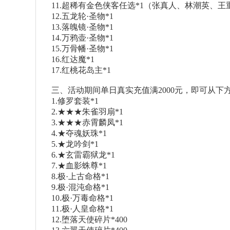
11.超稀有金色侠客任选*1（张真人、林潮英、
12.五龙轮·圣物*1
13.落魄镜·圣物*1
14.万鸦壶·圣物*1
15.万骨幡·圣物*1
16.红达魔*1
17.红桃花岛主*1
三、活动期间单日真实充值满2000元，即可从下
1.修罗套装*1
2.★★★朱雀羽扇*1
3.★★★赤霄麟凤*1
4.★夺魂妖珠*1
5.★龙吟剑*1
6.★玄雷霸狱龙*1
7.★血影蛛尊*1
8.极·上古命格*1
9.极·混沌命格*1
10.极·万毒命格*1
11.极·人皇命格*1
12.堕落天使碎片*400