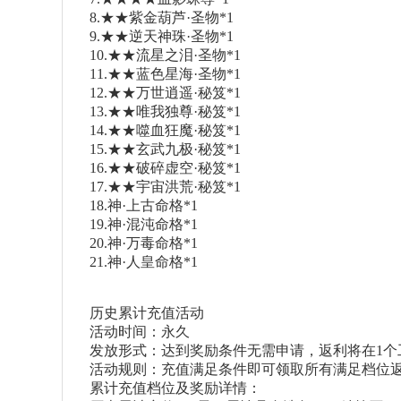
8.★★紫金葫芦·圣物*1
9.★★逆天神珠·圣物*1
10.★★流星之泪·圣物*1
11.★★蓝色星海·圣物*1
12.★★万世逍遥·秘笈*1
13.★★唯我独尊·秘笈*1
14.★★噬血狂魔·秘笈*1
15.★★玄武九极·秘笈*1
16.★★破碎虚空·秘笈*1
17.★★宇宙洪荒·秘笈*1
18.神·上古命格*1
19.神·混沌命格*1
20.神·万毒命格*1
21.神·人皇命格*1
历史累计充值活动
活动时间：永久
发放形式：达到奖励条件无需申请，返利将在1个
活动规则：充值满足条件即可领取所有满足档位返
累计充值档位及奖励详情：