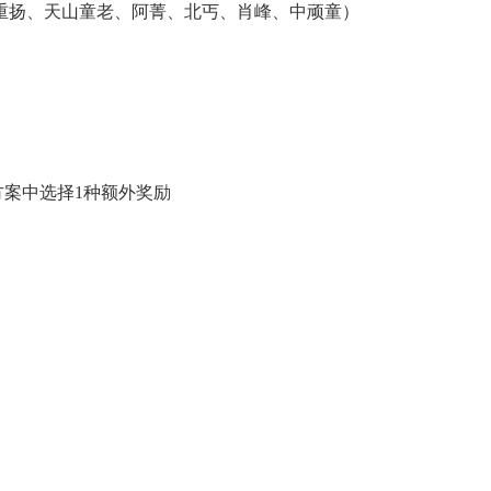
王重扬、天山童老、阿菁、北丐、肖峰、中顽童）
方案中选择1种额外奖励