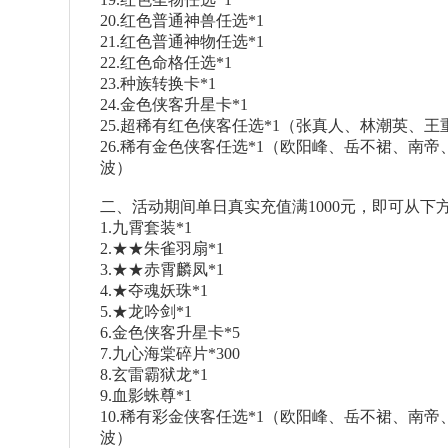
20.红色普通神兽任选*1
21.红色普通神物任选*1
22.红色命格任选*1
23.种族转换卡*1
24.金色侠客升星卡*1
25.超稀有红色侠客任选*1（张真人、林潮英、
26.稀有金色侠客任选*1（欧阳峰、岳不裙、南
波）
二、活动期间单日真实充值满1000元，即可从下
1.九霄套装*1
2.★★朱雀羽扇*1
3.★★赤霄麟凤*1
4.★夺魂妖珠*1
5.★龙吟剑*1
6.金色侠客升星卡*5
7.九心海棠碎片*300
8.玄雷霸狱龙*1
9.血影蛛尊*1
10.稀有彩金侠客任选*1（欧阳峰、岳不裙、南
波）