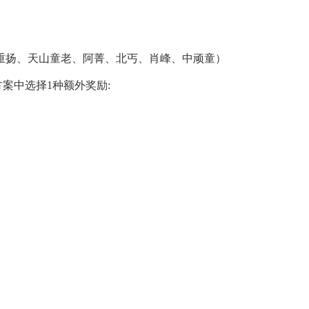
王重扬、天山童老、阿菁、北丐、肖峰、中顽童）
案中选择1种额外奖励: