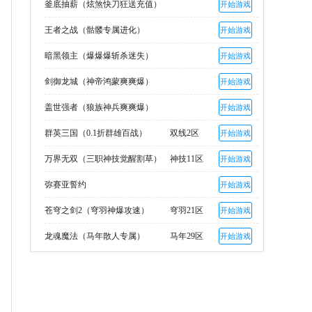
釜底抽薪（炫煞快刀狂送充值）
开始游戏
王者之战（骷髅专属进化）
开始游戏
暗黑领主（爆爆爆斩杀迷失）
开始游戏
剑御龙城（神帝鸿蒙爽爽爆）
开始游戏
盖世强者（狼族神兵爽爽爆）
开始游戏
群英三国（0.1折群雄百战）
双线2区
开始游戏
万界无双（三职神技觉醒割草）
神技11区
开始游戏
弥赛亚誓约
开始游戏
苍穹之剑2（穹羽神爆攻速）
穹羽21区
开始游戏
龙魂魔法（马年散人专属）
马年29区
开始游戏