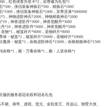
000，红色侠客升星卡*2，至尊修为礼包*1
500，侠侣装备神炼石*500，精炼石*1000
000，侠侣装备神炼石*1000，至尊灵液*5000000
5，神物进阶神石*2000，神物精炼神石*2000
10，神兽进阶丹*3000，神兽觉醒丹*3000
*10，神兽进阶丹*5000，神兽觉醒丹*5000
物*1，秘笈碎片*8000，圣物碎片*8000
・秘笈*1，秘笈碎片*10000，圣物碎片*10000
魔身・秘笈*1，命格进阶神石*15000，命格精炼神石*1500
沌命格*1，极・万毒命格*1，极・人皇命格*1
在区服的服务器冠名权和冠名礼包
岳不裙、南帝、虚祝、觉元、金轮发王、肖远山、独臂大侠、