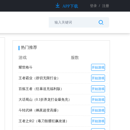
登录
/
注册
APP下载
热门推荐
游戏
服数
耀世格斗
开始游戏
王者霸业（群切无限打金）
开始游戏
百炼王者（狂暴送充福利版）
开始游戏
大话蜀山（0.1折养龙打金爆免充）
开始游戏
斗转武林（枫夜超变高爆）
开始游戏
王者之剑2（毒刀骷髅狂飙攻速）
开始游戏