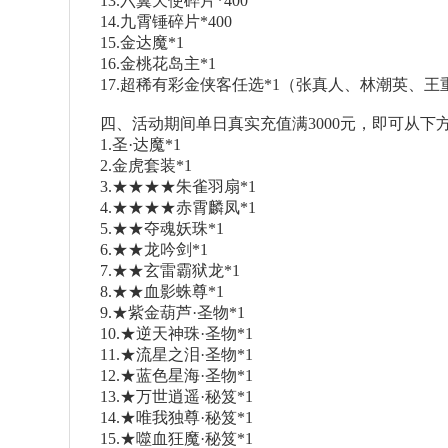
13.六翼天使碎片*400
14.九霄锤碎片*400
15.金达魔*1
16.金桃花岛主*1
17.超稀有彩金侠客任选*1（张真人、林潮英、
四、活动期间单日真实充值满3000元，即可从下方
1.圣·达魔*1
2.金虎套装*1
3.★★★★朱雀羽扇*1
4.★★★★赤霄麟凤*1
5.★★夺魂妖珠*1
6.★★龙吟剑*1
7.★★玄雷霸狱龙*1
8.★★血影蛛尊*1
9.★紫金葫芦·圣物*1
10.★逆天神珠·圣物*1
11.★流星之泪·圣物*1
12.★蓝色星海·圣物*1
13.★万世逍遥·秘笈*1
14.★唯我独尊·秘笈*1
15.★噬血狂魔·秘笈*1