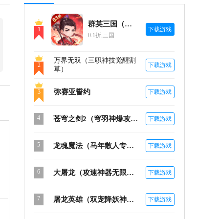
群英三国（0.1折群雄百战）
1
下载游戏
0.1折,三国
万界无双（三职神技觉醒割
2
下载游戏
草）
弥赛亚誓约
3
下载游戏
4
苍穹之剑2（穹羽神爆攻速）
下载游戏
5
龙魂魔法（马年散人专属）
下载游戏
6
大屠龙（攻速神器无限刀）
下载游戏
7
屠龙英雄（双宠降妖神器）
下载游戏