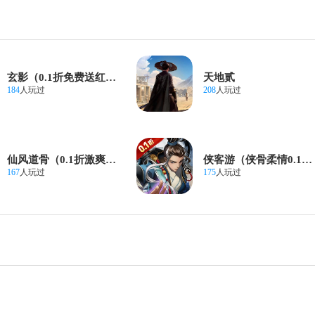
玄影（0.1折免费送红颜）
天地贰
184
人玩过
208
人玩过
仙风道骨（0.1折激爽版）
侠客游（侠骨柔情0.1折）
167
人玩过
175
人玩过