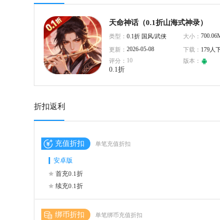
天命神话（0.1折山海式神录）
700.06
类型：
0.1折 国风/武侠
大小：
2026-05-08
更新：
下载：
179人
10
评分：
版本：
0.1折
折扣返利
充值折扣
单笔充值折扣
安卓版
首充0.1折
续充0.1折
绑币折扣
单笔绑币充值折扣