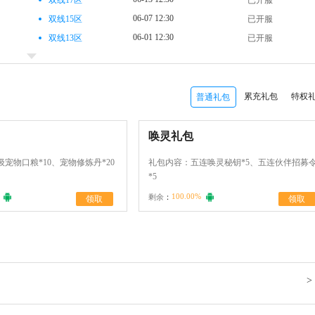
双线17区
已开服
06-07 12:30
双线15区
已开服
06-01 12:30
双线13区
已开服
05-26 12:30
双线11区
已开服
05-20 12:30
双线9区
已开服
05-14 12:30
双线7区
已开服
累充礼包
特权
普通礼包
05-10 17:30
双线5区
已开服
05-09 17:30
双线3区
已开服
唤灵礼包
05-09 08:05
双线1区
已开服
宠物口粮*10、宠物修炼丹*20
礼包内容：五连唤灵秘钥*5、五连伙伴招募
*5
100.00%
剩余
：
领取
领取
>