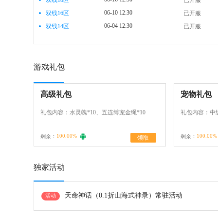
双线18区
已开服
06-10 12:30
双线16区
已开服
06-04 12:30
双线14区
已开服
05-29 12:30
双线12区
已开服
05-23 12:30
双线10区
已开服
05-17 12:30
双线8区
已开服
游戏礼包
05-11 12:30
双线6区
已开服
05-10 12:30
双线4区
已开服
高级礼包
宠物礼包
05-09 12:30
双线2区
已开服
礼包内容：水灵魄*10、五连缚宠金绳*10
礼包内容：中级
100.00%
100.00%
剩余
：
剩余
：
领取
独家活动
天命神话（0.1折山海式神录）常驻活动
活动