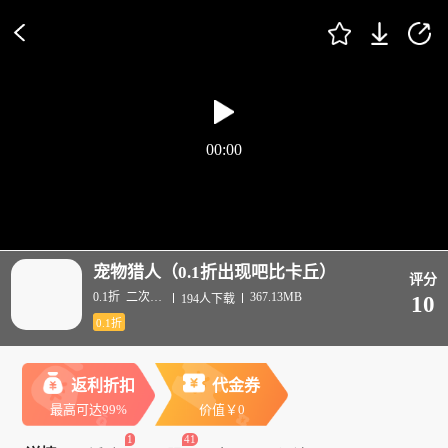
00:00
宠物猎人（0.1折出现吧比卡丘）
评分
0.1折
二次元/日系/动漫
367.13MB
194人下载
10
0.1折
返利折扣
代金券
最高可达99%
价值￥0
1
41