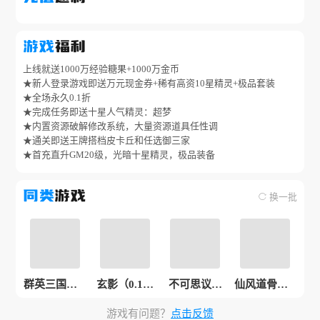
游戏
福利
上线就送1000万经验糖果+1000万金币
★新人登录游戏即送万元现金券+稀有高资10星精灵+极品套装
★全场永久0.1折
★完成任务即送十星人气精灵：超梦
★内置资源破解修改系统，大量资源道具任性调
★通关即送王牌搭档皮卡丘和任选御三家
★首充直升GM20级，光暗十星精灵，极品装备
同类
游戏
换一批
群英三国（0.
玄影（0.1折
不可思议的
仙风道骨（0.
1折群雄百
免费送红
刀剑与魔法
1折激爽版）
游戏有问题？
点击反馈
战）
颜）
（0.1折福利