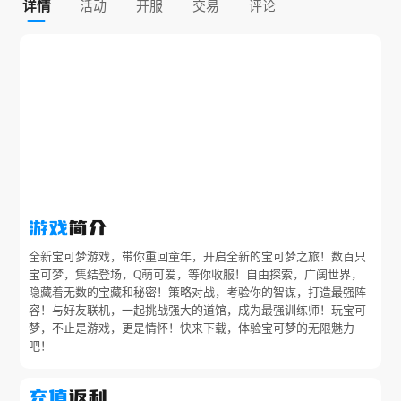
详情
活动
开服
交易
评论
游戏
简介
全新宝可梦游戏，带你重回童年，开启全新的宝可梦之旅！数百只
宝可梦，集结登场，Q萌可爱，等你收服！自由探索，广阔世界，
隐藏着无数的宝藏和秘密！策略对战，考验你的智谋，打造最强阵
容！与好友联机，一起挑战强大的道馆，成为最强训练师！玩宝可
梦，不止是游戏，更是情怀！快来下载，体验宝可梦的无限魅力
充值
返利