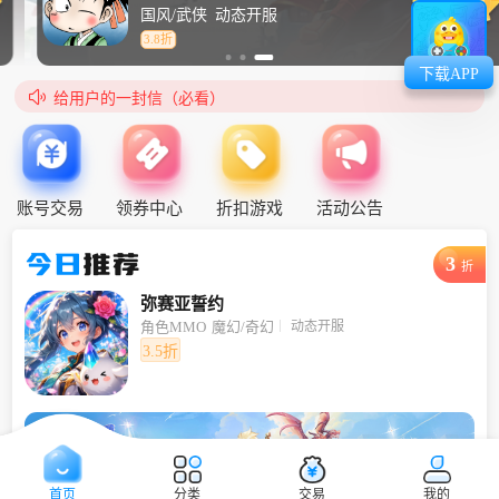
国风/武侠
动态开服
3.8折
下载APP

给用户的一封信（必看）
账号交易
领券中心
折扣游戏
活动公告
今日
推荐
3
折
弥赛亚誓约
动态开服
角色MMO
魔幻/奇幻
3.5折
首页
分类
交易
我的