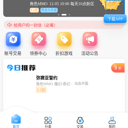
角色MMO
12-05 10:00 每天10点新区
4.1折
黑龙与天使
下载APP

给用户的一封信（必看）
账号交易
领券中心
折扣游戏
活动公告
今日
推荐
3
折
弥赛亚誓约
动态开服
角色MMO
魔幻/奇幻
3.5折
首页
分类
交易
我的