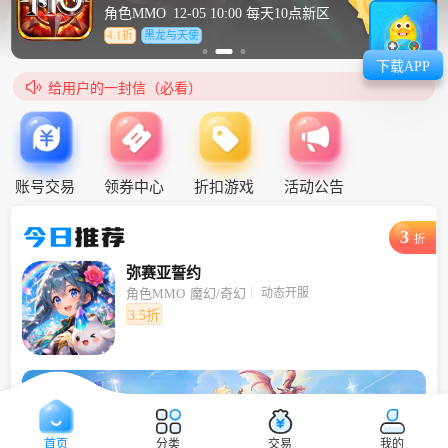
角色MMO
12-05 10:00 每天10点新区
4.1折
黑龙与天使
下载APP

给用户的一封信（必看）
账号交易
领券中心
折扣游戏
活动公告
今日
推荐
3
折
弥赛亚誓约
动态开服
角色MMO
魔幻/奇幻
3.5折
首页
分类
交易
我的